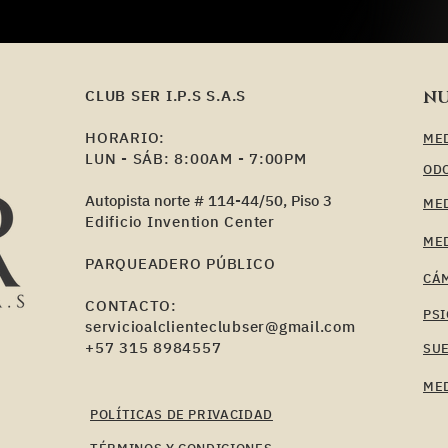
CLUB SER I.P.S S.A.S
NU
HORARIO:
MED
LUN - SÁB: 8:00AM - 7:00PM
OD
Autopista norte # 114-44/50, Piso 3
MED
Edificio Invention Center
ME
PARQUEADERO PÚBLICO
​CÁ
CONTACTO:
PS
servicioalclienteclubser@gmail.com
+57 315 8984557
SU
MED
POLÍTICAS DE PRIVACIDAD