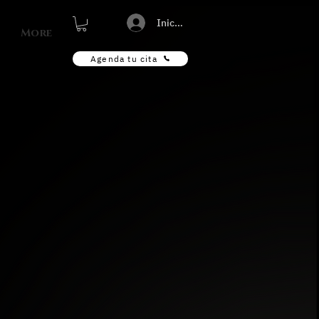
Iniciar sesión
More
Agenda tu cita