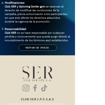
Modificaciones:
Club SER y Spinning Center gym
se reservan el
derecho de modificar las condiciones de la
campaña, previa comunicación a los participantes,
sin que esto afecte los derechos adquiridos
durante la vigencia de la promoción.
Responsabilidad
:
Club SER
no se hace responsable por cualquier
pérdida o inconveniente que pueda surgir debido al
incumplimiento de los términos aquí establecidos.
Volver al inicio
CLUB SER I.P.S S.A.S