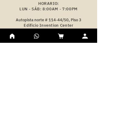
HORARIO:
LUN - SÁB: 8:00AM - 7:00PM
Autopista norte # 114-44/50, Piso 3
Edificio Invention Center
PARQUEADERO PÚBLICO
CONTACTO:
servicioalclienteclubser@gmail.com
+57 315 8984557
POLÍTICAS DE PRIVACIDAD
TÉRMINOS Y CONDICIONES
NUESTRAS ESPECIALIDADES
MEDICINA ESTÉTICA
ODONTOLOGÍA
MEDICINA DEL SUEÑO
MEDICINA HIPERBÁRICA